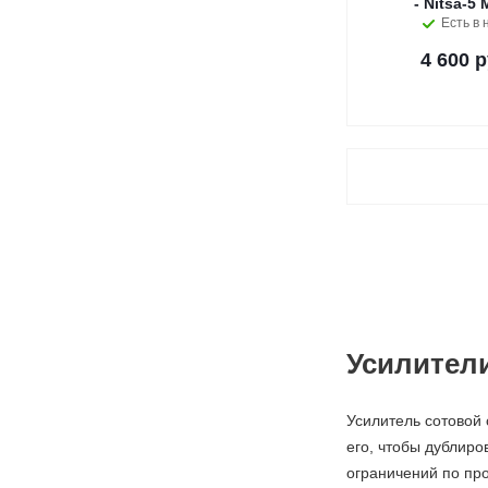
- Nitsa-5
Есть в 
4 600 р
Усилители
Усилитель сотовой 
его, чтобы дублиро
ограничений по про