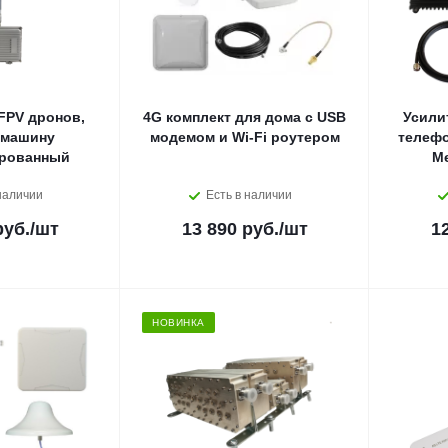
FPV дронов,
4G комплект для дома с USB
Усили
 машину
модемом и Wi-Fi роутером
телефо
рованный
М
наличии
Есть в наличии
руб.
/шт
13 890 руб.
/шт
1
НОВИНКА