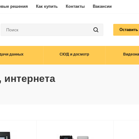
евые решения
Как купить
Контакты
Вакансии
Оставить
дачи данных
СКУД и досмотр
Видеон
, интернета