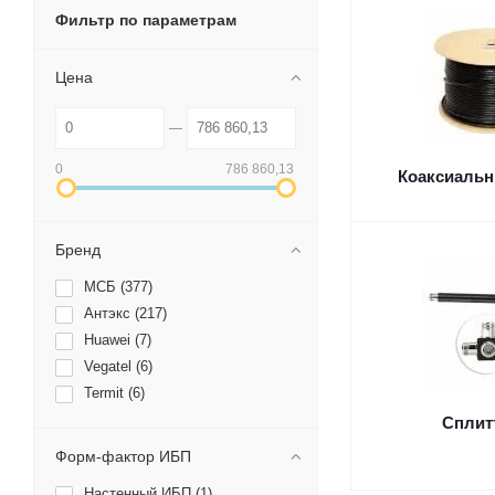
Фильтр по параметрам
Цена
0
786 860,13
Коаксиальн
Бренд
МСБ (
377
)
Антэкс (
217
)
Huawei (
7
)
Vegatel (
6
)
Termit (
6
)
Сплит
Форм-фактор ИБП
Настенный ИБП (
1
)