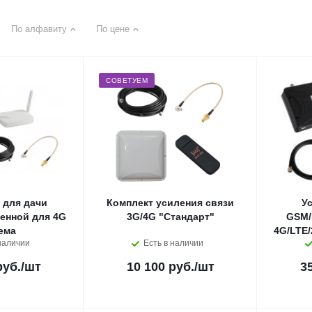
По алфавиту
По цене
СОВЕТУЕМ
 для дачи
Комплект усиления связи
У
тенной для 4G
3G/4G "Стандарт"
GSM/
ема
4G/LTE/
наличии
Есть в наличии
руб.
/шт
10 100 руб.
/шт
3