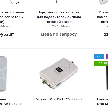
ового сигнала
Широкополосный фильтр
Усил
все операторы
для подавителей сигнала
компл
зи)
сотовой связи
ант
наличии
Есть в наличии
руб.
/шт
Цена по запросу
1
ХИТ
НОВИНК
нна
Репитер ML-R1- PRO-800-900
Репит
/GSM1800/LTE1800/UMTS900/UMTS2100/WiFi/LTE2600
1800 