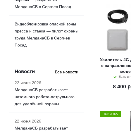
МелданаСБ в Сергиев Посад
Видеоблокировка опасной зоны
пресса и станка — пилот охраны
труда МелданаСБ в Сергиев
Посад
Усилитель 4G 
с направленно
Новости
мод
Все новости
Есть в 
22 июня 2026
8 400 р
МелданаСБ разрабатывает
наземного робота-патрульного
для удалённой охраны
НОВИНКА
22 июня 2026
МелданаСБ разрабатывает