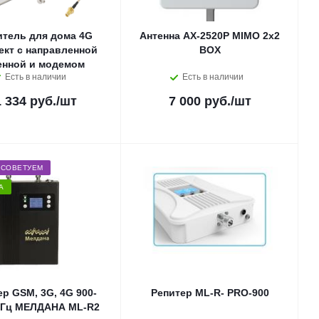
итель для дома 4G
Антенна AX-2520P MIMO 2x2
ект с направленной
BOX
енной и модемом
Есть в наличии
Есть в наличии
1 334 руб.
/шт
7 000 руб.
/шт
СОВЕТУЕМ
А
ер GSM, 3G, 4G 900-
Репитер ML-R- PRO-900
МГц МЕЛДАНА ML-R2