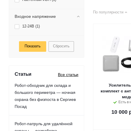
По популярности
Входное напряжение
12-24В (
1
)
Сбросить
Статьи
Все статьи
Усилитель
Робот-обходчик для склада и
комплект с ан
большого периметра — ночная
мод
охрана без физпоста в Сергиев
Есть в 
Посад
10 000 
Робот-патруль для удалённой
охраны — разработка