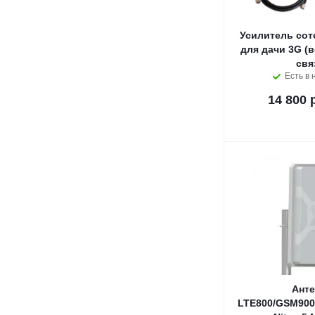
Усилитель сот
для дачи 3G (
свя
Есть в 
14 800 
Анте
LTE800/GSM900