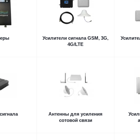
теры
Усилители сигнала GSM, 3G,
Усилите
4G/LTE
сигнала
Антенны для усиления
Усил
сотовой связи