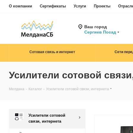
О компании
Сертификаты
Услуги
Проекты
Отрасл
Ваш город
Сергиев Посад
Сотовая связь и интернет
Сети пере
Усилители сотовой связи
Мелдана
-
Каталог
-
Усилители сотовой связи, интернета
Усилители сотовой
связи, интернета