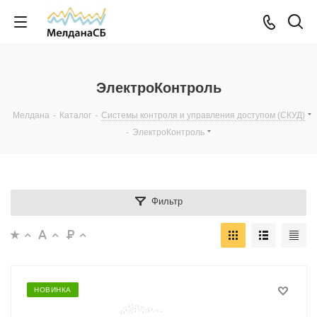
ЭлектроКонтроль
Мелдана
-
Каталог
-
Системы контроля и управления доступом (СКУД)
-
ЭлектроКонтроль
Фильтр
НОВИНКА