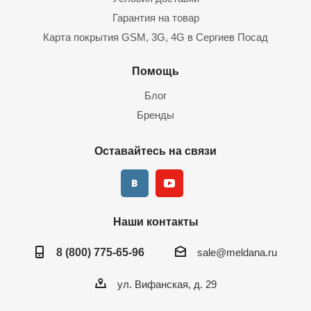
необходим;
Гарантия на товар
планируется ли запись звука;
Карта покрытия GSM, 3G, 4G в Сергиев Посад
требуемый формат записи: наличие/отсутствие
аналитических датчиков;
Помощь
какой ПК будет к нему подключен;
Блог
объем и срок хранения видеоархива.
Бренды
Характеристики регистратора должны соответствовать
условиям подключения и задачам, которые вы ставите перед
Оставайтесь на связи
комплектом онлайн-наблюдения.
Предложение компании Мелдана
Наши контакты
Несколько сотен моделей видеорегистраторов: 4, 8, 16, 32-
8 (800) 775-65-96
sale@meldana.ru
канальные, сетевые и гибридные, Dahua, Hikvision, Trassir,
UNV и др.
ул. Вифанская, д. 29
Гарантия – до трех лет.