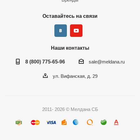
Цены – ниже рынка до 15%.
Сервисное и гарантийное обслуживание.
Оставайтесь на связи
Курьерская доставка готовых комплектов и отдельных
модулей в любую точку РФ. Срок – от одного до десяти дней
в зависимости от адреса заказчика.
Наши контакты
Хотите купить СКУД для предприятия и заказать ее установку?
Оставляйте заявку на нашем сайте или звоните по
8 (800) 775-65-96
sale@meldana.ru
контактному в вашем городе телефону.
ул. Вифанская, д. 29
2011- 2026 © Мелдана СБ