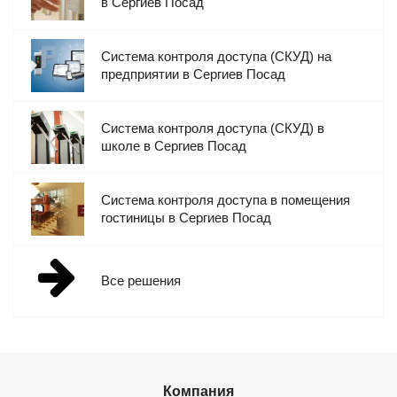
в Сергиев Посад
на территорию будет разрешен.
В качестве считывателей могут применяться инновационные
биометрические системы определения лиц или
Система контроля доступа (СКУД) на
предприятии в Сергиев Посад
бесконтактные идентификаторы, укомплектованные
тепловизионной камерой, внедренные в период пандемии
COVID-19. Для считывания идентификаторов особого типа к
Система контроля доступа (СКУД) в
контроллеру может быть подключен специализированный
школе в Сергиев Посад
преобразователь интерфейса.
Преграждающие конструкции. Механические модули,
Система контроля доступа в помещения
физически ограничивающие доступ на объект до обработки
гостиницы в Сергиев Посад
предъявляемой информации считывателем и контроллером.
В их качестве могут использовать калитки, турникеты, ворота,
шлагбаумы, двери и т.д.
Все решения
Картоприемник. Разновидность считывателей,
предназначенная для выдачи и изъятия пропусков разовым
посетителям.
Панель управления. Электронное устройство,
обеспечивающее дистанционное управление
Компания