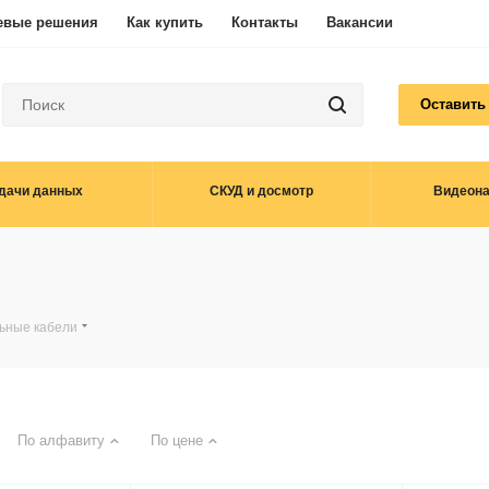
евые решения
Как купить
Контакты
Вакансии
Оставить
дачи данных
СКУД и досмотр
Видеон
ьные кабели
По алфавиту
По цене