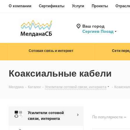
О компании
Сертификаты
Услуги
Проекты
Отрасл
Ваш город
Сергиев Посад
Сотовая связь и интернет
Сети пере
Коаксиальные кабели
Мелдана
-
Каталог
-
Усилители сотовой связи, интернета
-
Коаксиал
Усилители сотовой
По популярности
связи, интернета